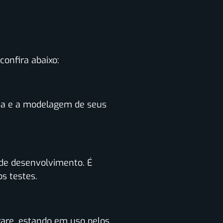
confira abaixo:
ema e a modelagem de seus
 de desenvolvimento. É
os testes.
are, estando em uso pelos